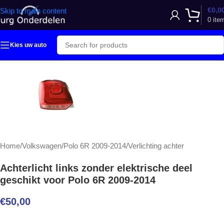
€
0,0
Skip to main content
0
ite
Kies uw auto
Home
/
Volkswagen
/
Polo 6R 2009-2014
/
Verlichting achter
Achterlicht links zonder elektrische deel
geschikt voor Polo 6R 2009-2014
€
50,00