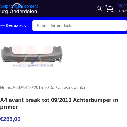
€
0,0
Skip to main content
0
ite
Kies uw auto
Home
/
Audi
/
A4 10/2015-2019
/
Plaatwerk achter
A4 avant break tot 09/2018 Achterbumper in
primer
€
265,00