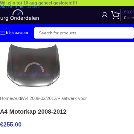
Wij zijn tot 10 aug geheel gesloten!!!!
Skip to main content
€
0,0
0
ite
Kies uw auto
Home
/
Audi
/
A4 2008-02/2012
/
Plaatwerk voor
A4 Motorkap 2008-2012
€
255,00