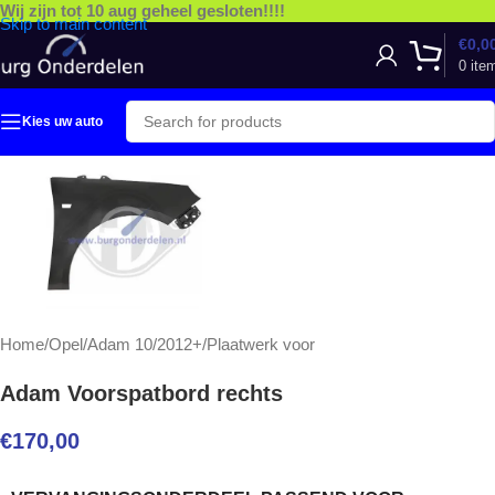
Wij zijn tot 10 aug geheel gesloten!!!!
Skip to main content
€
0,0
0
ite
Kies uw auto
Home
/
Opel
/
Adam 10/2012+
/
Plaatwerk voor
Adam Voorspatbord rechts
€
170,00