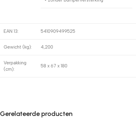
• zonder bumperversterking
EAN 13:
5410909499525
Gewicht (kg):
4,200
Verpakking
58 x 67 x 180
(cm):
Gerelateerde producten