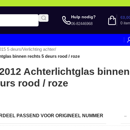
Hulp nodig?
€
0,0
0
ite
06-82446968
015 5 deurs
/
Verlichting achter
/
htglas binnen rechts 5 deurs rood / roze
 2012 Achterlichtglas binnen
urs rood / roze
DEEL PASSEND VOOR ORIGINEEL NUMMER
–