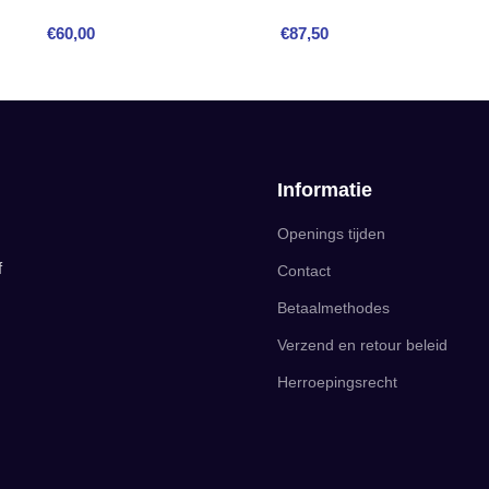
€
60,00
€
87,50
Informatie
Openings tijden
f
Contact
Betaalmethodes
Verzend en retour beleid
Herroepingsrecht