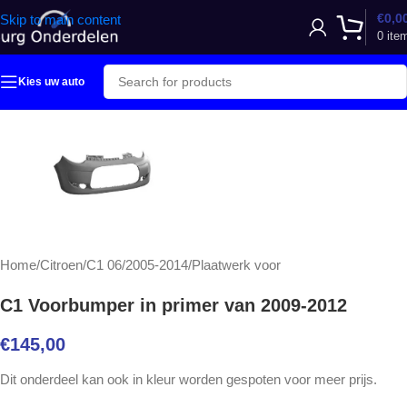
€
0,0
Skip to main content
0
ite
Kies uw auto
Home
/
Citroen
/
C1 06/2005-2014
/
Plaatwerk voor
C1 Voorbumper in primer van 2009-2012
€
145,00
Dit onderdeel kan ook in kleur worden gespoten voor meer prijs.