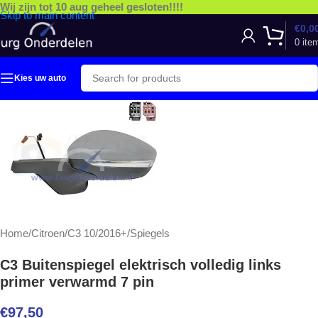
Wij zijn tot 10 aug geheel gesloten!!!!
Skip to main content
€
0,0
0
ite
Kies uw auto
Home
/
Citroen
/
C3 10/2016+
/
Spiegels
C3 Buitenspiegel elektrisch volledig links
primer verwarmd 7 pin
€
97,50