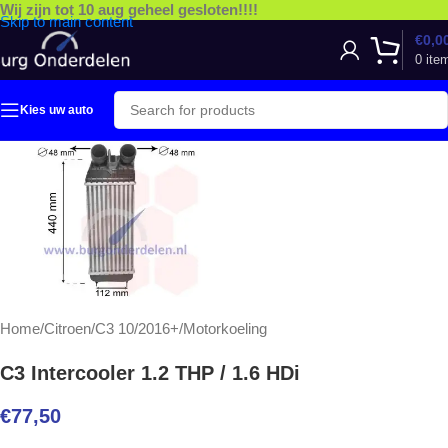
Wij zijn tot 10 aug geheel gesloten!!!!
Skip to main content
€
0,0
0
ite
Kies uw auto
Home
/
Citroen
/
C3 10/2016+
/
Motorkoeling
C3 Intercooler 1.2 THP / 1.6 HDi
€
77,50