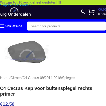
Wij zijn tot 10 aug geheel gesloten!!!!
Skip to main content
€
0,0
0
ite
Kies uw auto
Home
/
Citroen
/
C4 Cactus 09/2014-2018
/
Spiegels
C4 Cactus Kap voor buitenspiegel rechts
primer
€
12,50