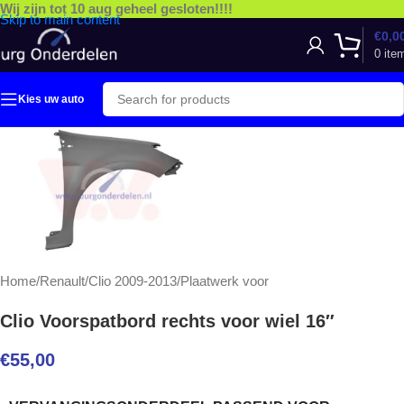
Wij zijn tot 10 aug geheel gesloten!!!!
Skip to main content
€
0,0
0
ite
Kies uw auto
Home
/
Renault
/
Clio 2009-2013
/
Plaatwerk voor
Clio Voorspatbord rechts voor wiel 16″
€
55,00