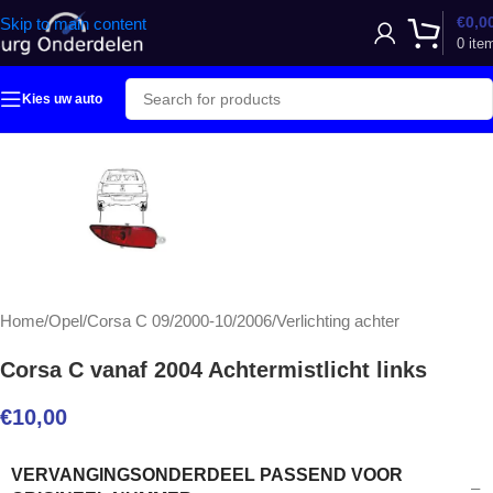
€
0,0
Skip to main content
0
ite
Kies uw auto
Home
/
Opel
/
Corsa C 09/2000-10/2006
/
Verlichting achter
Corsa C vanaf 2004 Achtermistlicht links
€
10,00
VERVANGINGSONDERDEEL PASSEND VOOR
–