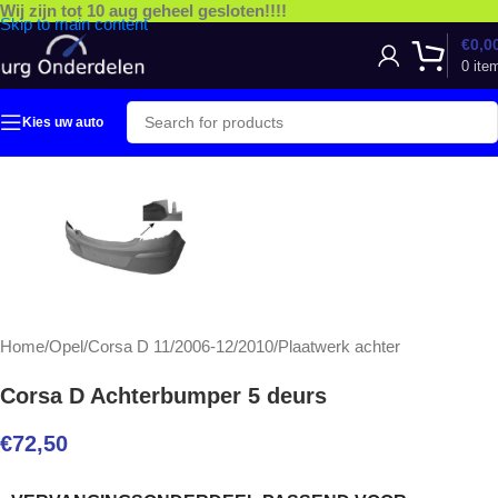
Wij zijn tot 10 aug geheel gesloten!!!!
Skip to main content
€
0,0
0
ite
Kies uw auto
Home
/
Opel
/
Corsa D 11/2006-12/2010
/
Plaatwerk achter
Corsa D Achterbumper 5 deurs
€
72,50