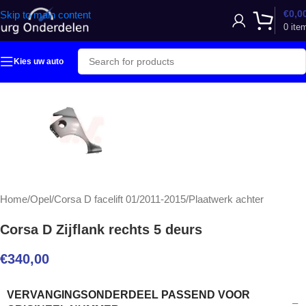
€
0,0
Skip to main content
0
ite
Kies uw auto
Home
/
Opel
/
Corsa D facelift 01/2011-2015
/
Plaatwerk achter
Corsa D Zijflank rechts 5 deurs
€
340,00
VERVANGINGSONDERDEEL PASSEND VOOR
–