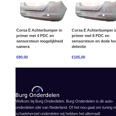
Corsa E Achterbumper in
Corsa E Achterbumper i
primer met 4 PDC en
primer met 6 PDC en
sensorsteun mogelijkheid
sensorsteun en dode ho
camera
detectie
€
80,00
€
105,00
Welkom bij Burg Onderdelen. Burg Onderdelen is dé auto-
onderdelen site van Nederland. Of het nou gaat om tuning o
schadeherstel onderdelen wij hebben het allemaal!