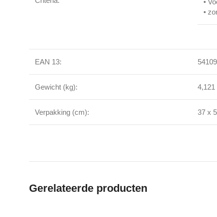
Criteria:
• Vo
• zo
EAN 13:
54109
Gewicht (kg):
4,121
Verpakking (cm):
37 x 
Gerelateerde producten