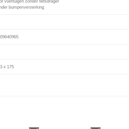
or voertuigen zonder fietsdrager
nder bumperversterking
09640965
53 x 175