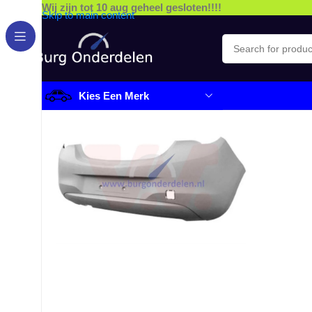
Wij zijn tot 10 aug geheel gesloten!!!!
Skip to main content
Kies Een Merk