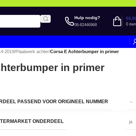
Hulp nodig?
€
0,0
0
ite
06-82446968
14-2019
/
Plaatwerk achter
/
Corsa E Achterbumper in primer
hterbumper in primer
DEEL PASSEND VOOR ORIGINEEL NUMMER
–
AFTERMARKET ONDERDEEL
ja