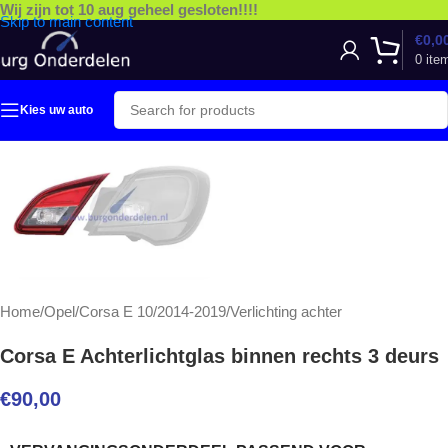
Wij zijn tot 10 aug geheel gesloten!!!!
Skip to main content
€
0,0
0
ite
Kies uw auto
Home
/
Opel
/
Corsa E 10/2014-2019
/
Verlichting achter
Corsa E Achterlichtglas binnen rechts 3 deurs
€
90,00