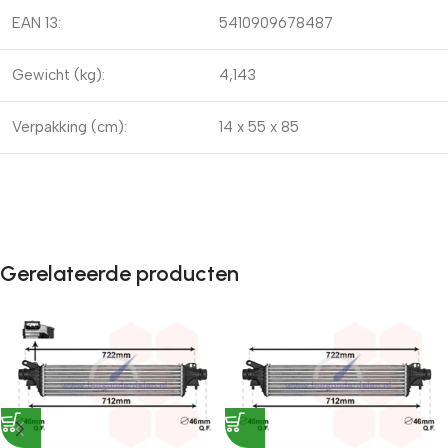
EAN 13:
5410909678487
Gewicht (kg):
4,143
Verpakking (cm):
14 x 55 x 85
Gerelateerde producten