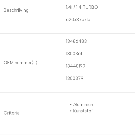
1.4i / 1.4 TURBO
Beschrijving:
620x375x15
13486483
1300361
OEM nummer(s):
13440199
1300379
• Aluminium
• Kunststof
Criteria: