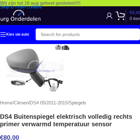
Wij zijn tot 10 aug geheel gesloten!!!!
Skip to main content
€
0,0
0
ite
Kies uw auto
Home
/
Citroen
/
DS4 05/2011-2015
/
Spiegels
DS4 Buitenspiegel elektrisch volledig rechts
primer verwarmd temperatuur sensor
€
80,00