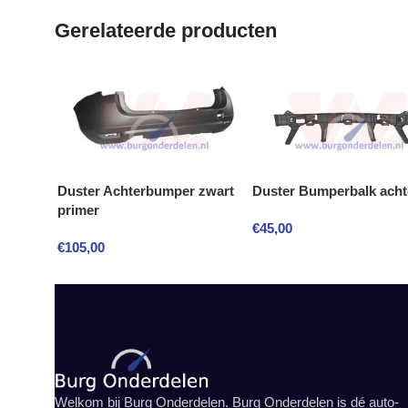
Gerelateerde producten
Duster Achterbumper zwart
Duster Bumperbalk acht
primer
€
45,00
€
105,00
Welkom bij Burg Onderdelen. Burg Onderdelen is dé auto-