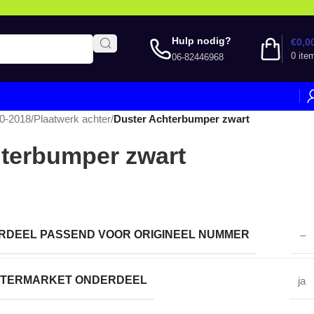
Hulp nodig?
€
0,0
0
ite
06-82446968
10-2018
/
Plaatwerk achter
/
Duster Achterbumper zwart
terbumper zwart
DEEL PASSEND VOOR ORIGINEEL NUMMER
–
AFTERMARKET ONDERDEEL
ja