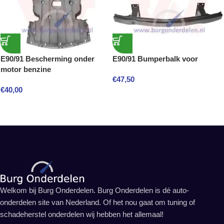
E90/91 Bescherming onder
E90/91 Bumperbalk voor
motor benzine
€
47,50
€
40,00
Welkom bij Burg Onderdelen. Burg Onderdelen is dé auto-
onderdelen site van Nederland. Of het nou gaat om tuning of
schadeherstel onderdelen wij hebben het allemaal!