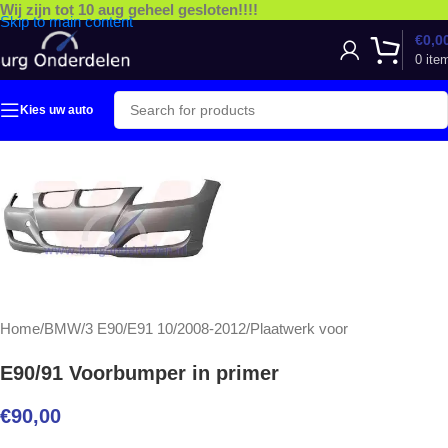
Wij zijn tot 10 aug geheel gesloten!!!!
Skip to main content
€
0,0
0
ite
Kies uw auto
Home
/
BMW
/
3 E90/E91 10/2008-2012
/
Plaatwerk voor
E90/91 Voorbumper in primer
€
90,00