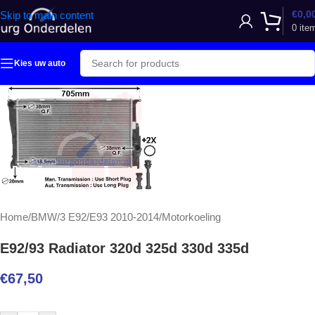
€
0,0
Skip to main content
0
ite
Kies uw auto
Home
/
BMW
/
3 E92/E93 2010-2014
/
Motorkoeling
E92/93 Radiator 320d 325d 330d 335d
€
67,50