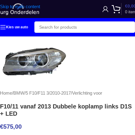
€
0,0
Skip to main content
0
ite
Kies uw auto
Home
/
BMW
/
5 F10/F11 3/2010-2017
/
Verlichting voor
F10/11 vanaf 2013 Dubbele koplamp links D1S
+ LED
€
575,00