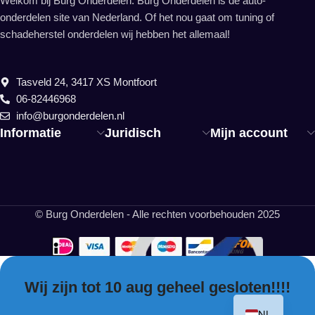
Welkom bij Burg Onderdelen. Burg Onderdelen is dé auto-
onderdelen site van Nederland. Of het nou gaat om tuning of
schadeherstel onderdelen wij hebben het allemaal!
Tasveld 24, 3417 XS Montfoort
06-82446968
info@burgonderdelen.nl
Informatie
Juridisch
Mijn account
© Burg Onderdelen - Alle rechten voorbehouden 2025
Wij zijn tot 10 aug geheel gesloten!!!!
EN
NL