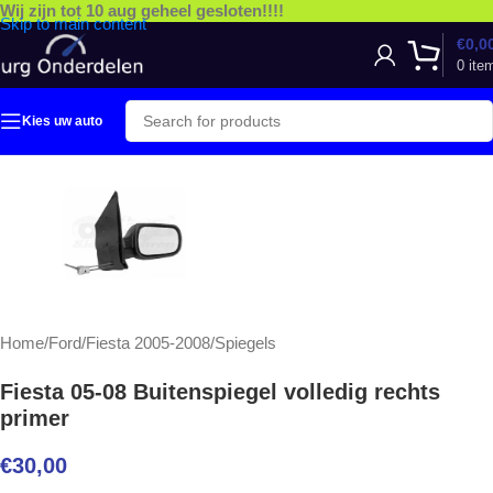
Wij zijn tot 10 aug geheel gesloten!!!!
Skip to main content
€
0,0
0
ite
Kies uw auto
Home
/
Ford
/
Fiesta 2005-2008
/
Spiegels
Fiesta 05-08 Buitenspiegel volledig rechts
primer
€
30,00