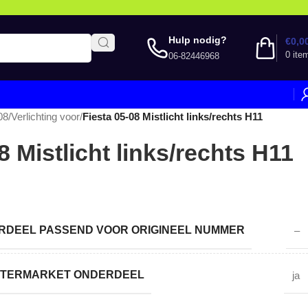
Hulp nodig?
€
0,0
0
ite
06-82446968
08
/
Verlichting voor
/
Fiesta 05-08 Mistlicht links/rechts H11
8 Mistlicht links/rechts H11
DEEL PASSEND VOOR ORIGINEEL NUMMER
–
AFTERMARKET ONDERDEEL
ja