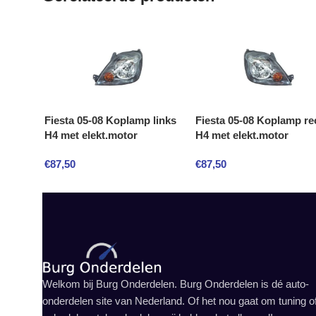
Fiesta 05-08 Koplamp links
Fiesta 05-08 Koplamp re
H4 met elekt.motor
H4 met elekt.motor
€
87,50
€
87,50
Welkom bij Burg Onderdelen. Burg Onderdelen is dé auto-
onderdelen site van Nederland. Of het nou gaat om tuning o