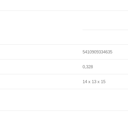
5410909334635
0,328
14 x 13 x 15