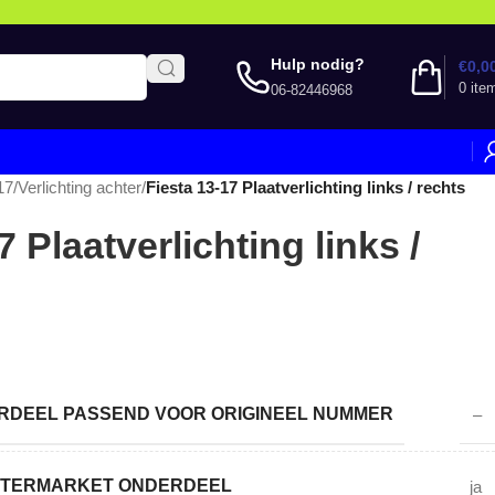
Hulp nodig?
€
0,0
0
ite
06-82446968
17
/
Verlichting achter
/
Fiesta 13-17 Plaatverlichting links / rechts
7 Plaatverlichting links /
DEEL PASSEND VOOR ORIGINEEL NUMMER
–
AFTERMARKET ONDERDEEL
ja