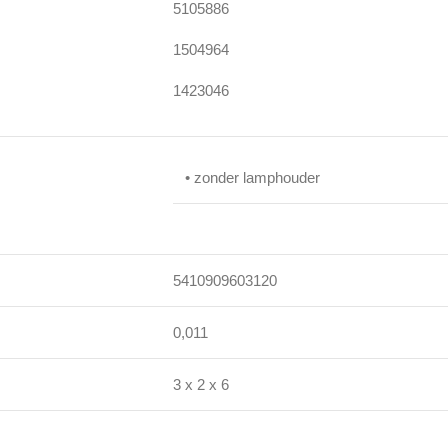
5105886
1504964
1423046
• zonder lamphouder
5410909603120
0,011
3 x 2 x 6