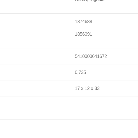
1874688
1856091
5410909641672
0,735
17 x 12 x 33