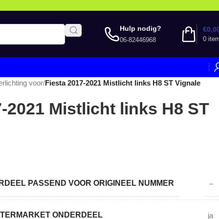
Hulp nodig?
€
0,0
0
ite
06-82446968
erlichting voor
/
Fiesta 2017-2021 Mistlicht links H8 ST Vignale
-2021 Mistlicht links H8 ST
DEEL PASSEND VOOR ORIGINEEL NUMMER
–
AFTERMARKET ONDERDEEL
ja