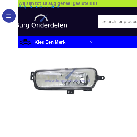
Wij zijn tot 10 aug geheel gesloten!!!!
Skip to main content
Kies Een Merk