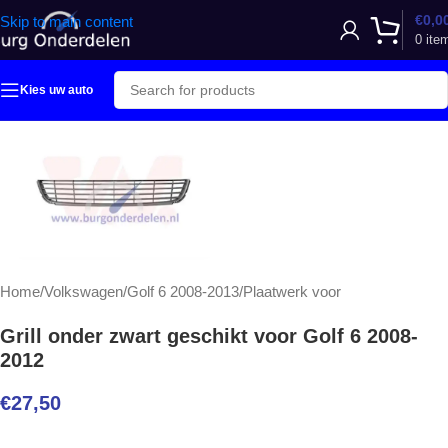
€
0,0
Skip to main content
0
ite
Kies uw auto
Home
/
Volkswagen
/
Golf 6 2008-2013
/
Plaatwerk voor
Grill onder zwart geschikt voor Golf 6 2008-
2012
€
27,50