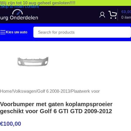
Wij zijn tot 10 aug geheel gesloten!!!!
Skip to main content
€
0,0
0
ite
Kies uw auto
Home
/
Volkswagen
/
Golf 6 2008-2013
/
Plaatwerk voor
Voorbumper met gaten koplampsproeier
geschikt voor Golf 6 GTI GTD 2009-2012
€
100,00