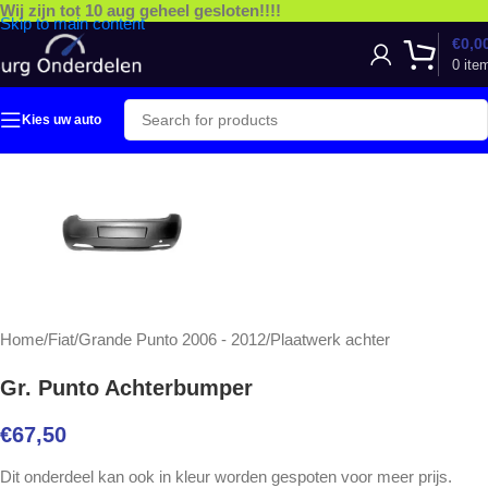
Wij zijn tot 10 aug geheel gesloten!!!!
Skip to main content
€
0,0
0
ite
Kies uw auto
Home
/
Fiat
/
Grande Punto 2006 - 2012
/
Plaatwerk achter
Gr. Punto Achterbumper
€
67,50
Dit onderdeel kan ook in kleur worden gespoten voor meer prijs.