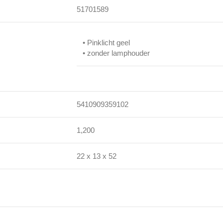
51701589
• Pinklicht geel
• zonder lamphouder
5410909359102
1,200
22 x 13 x 52