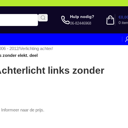
Hulp nodig?
€
0,0
0
ite
06-82446968
006 - 2012
/
Verlichting achter
/
s zonder elekt. deel
chterlicht links zonder
. Informeer naar de prijs.