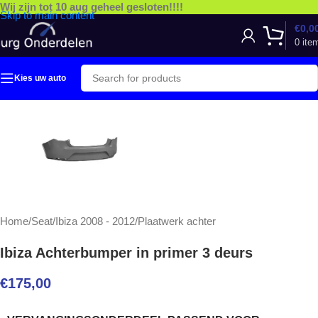
Wij zijn tot 10 aug geheel gesloten!!!!
Skip to main content
€
0,0
0
ite
Kies uw auto
Home
/
Seat
/
Ibiza 2008 - 2012
/
Plaatwerk achter
Ibiza Achterbumper in primer 3 deurs
€
175,00