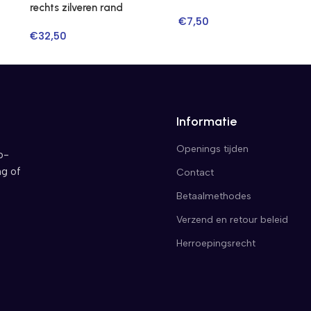
rechts zilveren rand
€
7,50
€
32,50
Informatie
Openings tijden
o-
ng of
Contact
Betaalmethodes
Verzend en retour beleid
Herroepingsrecht