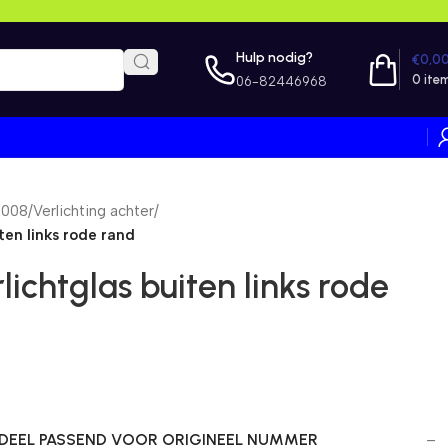
Hulp nodig?
€
0,0
0
ite
06-82446968
2008
/
Verlichting achter
/
ten links rode rand
lichtglas buiten links rode
EEL PASSEND VOOR ORIGINEEL NUMMER
–