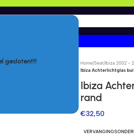
l gesloten!!!!
Home
/
Seat
/
Ibiza 2002 - 
Ibiza Achterlichtglas bui
Ibiza Achter
rand
€
32,50
VERVANGINGSONDERD