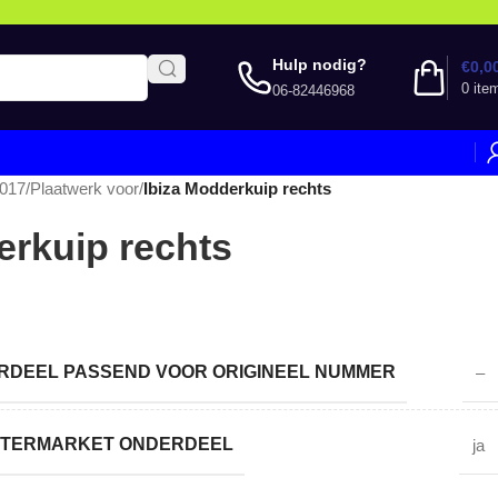
Hulp nodig?
€
0,0
0
ite
06-82446968
2017
/
Plaatwerk voor
/
Ibiza Modderkuip rechts
erkuip rechts
DEEL PASSEND VOOR ORIGINEEL NUMMER
–
AFTERMARKET ONDERDEEL
ja