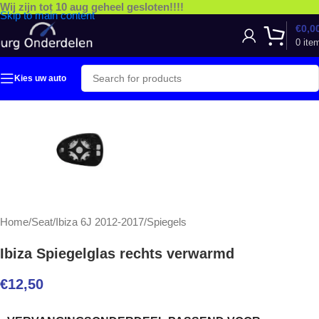
Wij zijn tot 10 aug geheel gesloten!!!!
Skip to main content
€
0,0
0
ite
Kies uw auto
Home
/
Seat
/
Ibiza 6J 2012-2017
/
Spiegels
Ibiza Spiegelglas rechts verwarmd
€
12,50