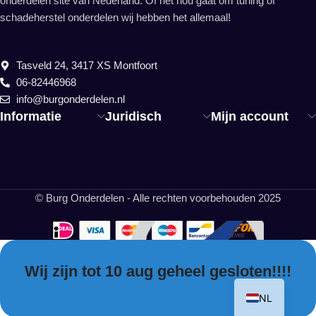
onderdelen site van Nederland. Of het nou gaat om tuning of
schadeherstel onderdelen wij hebben het allemaal!
Tasveld 24, 3417 XS Montfoort
06-82446968
info@burgonderdelen.nl
Informatie
Juridisch
Mijn account
© Burg Onderdelen - Alle rechten voorbehouden 2025
Wij zijn tot 10 aug geheel gesloten!!!!
EN
NL