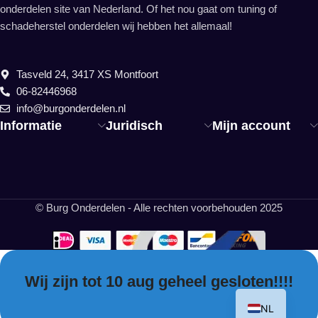
onderdelen site van Nederland. Of het nou gaat om tuning of
schadeherstel onderdelen wij hebben het allemaal!
Tasveld 24, 3417 XS Montfoort
06-82446968
info@burgonderdelen.nl
Informatie
Juridisch
Mijn account
© Burg Onderdelen - Alle rechten voorbehouden 2025
Wij zijn tot 10 aug geheel gesloten!!!!
EN
NL