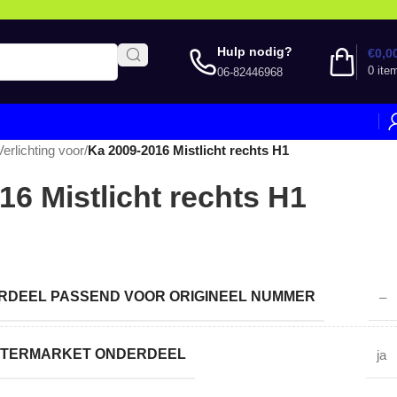
Hulp nodig?
€
0,0
0
ite
06-82446968
Verlichting voor
/
Ka 2009-2016 Mistlicht rechts H1
16 Mistlicht rechts H1
DEEL PASSEND VOOR ORIGINEEL NUMMER
–
AFTERMARKET ONDERDEEL
ja