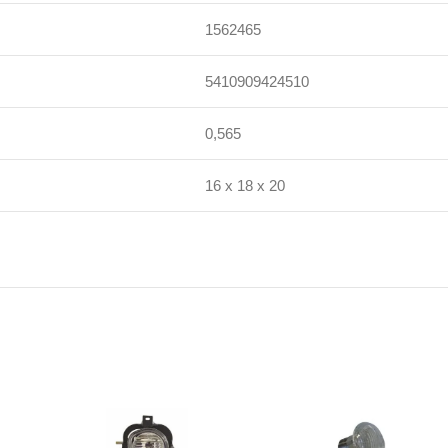
1562465
5410909424510
0,565
16 x 18 x 20