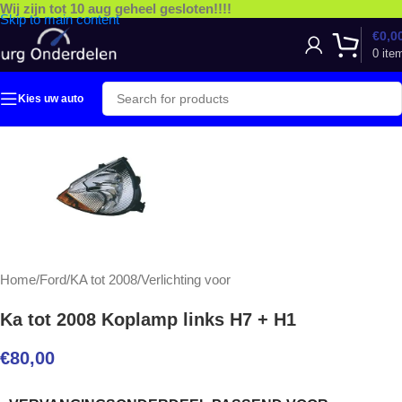
Wij zijn tot 10 aug geheel gesloten!!!!
Skip to main content
€
0,0
0
ite
Kies uw auto
Home
/
Ford
/
KA tot 2008
/
Verlichting voor
Ka tot 2008 Koplamp links H7 + H1
€
80,00