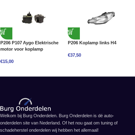
P206 P107 Aygo Elektrische
P206 Koplamp links H4
motor voor koplamp
€
37,50
€
15,00
Welkom bij Burg Onderdelen. Burg Onderdelen is dé auto-
onderdelen site van Nederland. Of het nou gaat om tuning of
schadeherstel onderdelen wij hebben het allemaal!