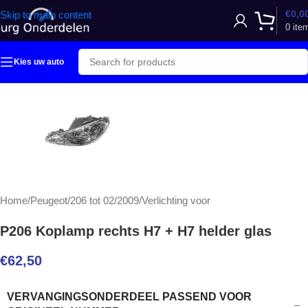
€
0,0
Skip to main content
0
ite
Kies uw auto
Home
/
Peugeot
/
206 tot 02/2009
/
Verlichting voor
P206 Koplamp rechts H7 + H7 helder glas
€
62,50
VERVANGINGSONDERDEEL PASSEND VOOR
–