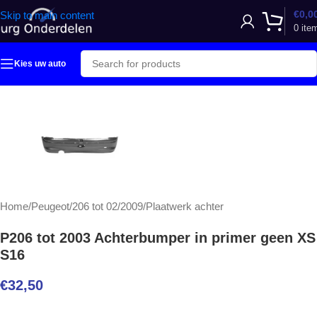
€
0,0
Skip to main content
0
ite
Kies uw auto
Home
/
Peugeot
/
206 tot 02/2009
/
Plaatwerk achter
P206 tot 2003 Achterbumper in primer geen XS
S16
€
32,50