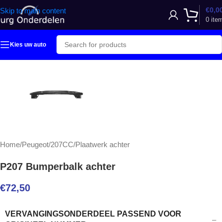
€
0,0
Skip to main content
0
ite
Kies uw auto
Home
/
Peugeot
/
207CC
/
Plaatwerk achter
P207 Bumperbalk achter
€
72,50
VERVANGINGSONDERDEEL PASSEND VOOR
–