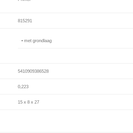
815291
• met grondlaag
5410909386528
0,223
15 x 8 x 27