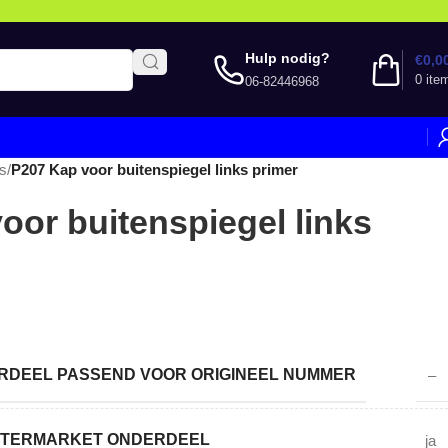
Hulp nodig?
€
0,0
0
ite
06-82446968
s
/
P207 Kap voor buitenspiegel links primer
oor buitenspiegel links
DEEL PASSEND VOOR ORIGINEEL NUMMER
–
AFTERMARKET ONDERDEEL
ja