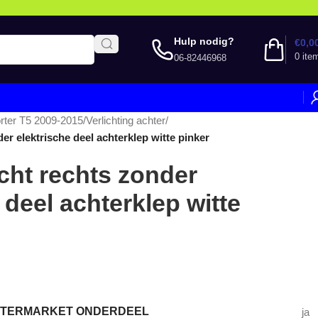
Hulp nodig?
€
0,0
0
ite
06-82446968
rter T5 2009-2015
/
Verlichting achter
/
er elektrische deel achterklep witte pinker
icht rechts zonder
 deel achterklep witte
AFTERMARKET ONDERDEEL
ja