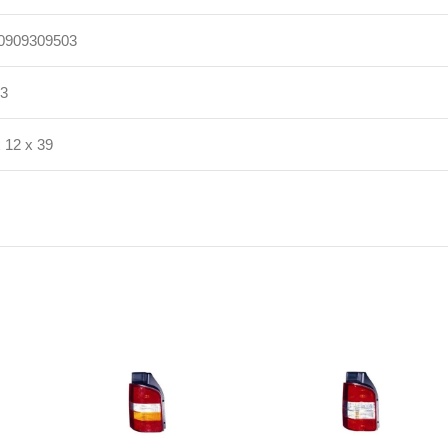
0909309503
13
 12 x 39