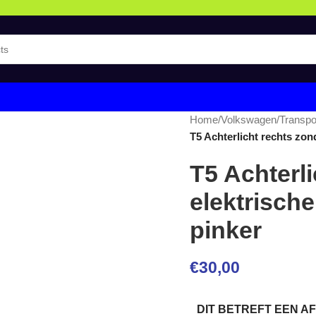
Home
/
Volkswagen
/
Transpo
T5 Achterlicht rechts zond
T5 Achterl
elektrische
pinker
€
30,00
DIT BETREFT EEN 