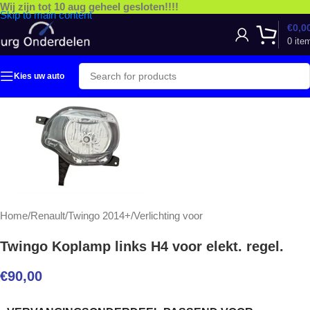
Wij zijn tot 10 aug geheel gesloten!!!!
Skip to main content
€
0,0
0
ite
Kies uw auto
Home
/
Renault
/
Twingo 2014+
/
Verlichting voor
Twingo Koplamp links H4 voor elekt. regel.
€
90,00