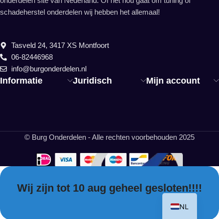
onderdelen site van Nederland. Of het nou gaat om tuning of
schadeherstel onderdelen wij hebben het allemaal!
Tasveld 24, 3417 XS Montfoort
06-82446968
info@burgonderdelen.nl
Informatie
Juridisch
Mijn account
© Burg Onderdelen - Alle rechten voorbehouden 2025
Wij zijn tot 10 aug geheel gesloten!!!!
EN
NL