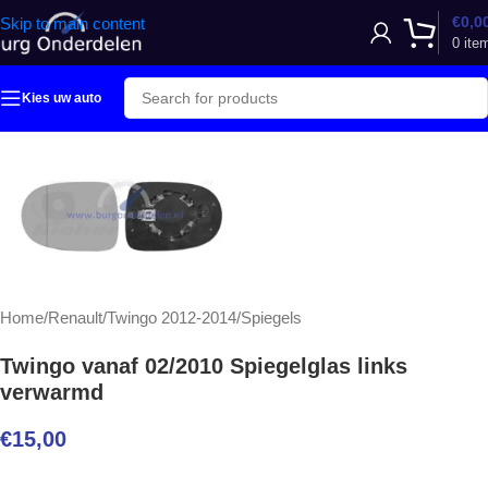
€
0,0
Skip to main content
0
ite
Kies uw auto
Home
/
Renault
/
Twingo 2012-2014
/
Spiegels
Twingo vanaf 02/2010 Spiegelglas links
verwarmd
€
15,00