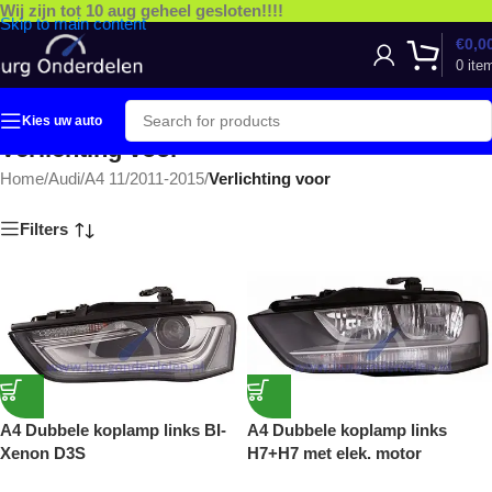
Wij zijn tot 10 aug geheel gesloten!!!!
Skip to main content
€
0,0
0
ite
Kies uw auto
Verlichting voor
Home
/
Audi
/
A4 11/2011-2015
/
Verlichting voor
Filters
A4 Dubbele koplamp links BI-
A4 Dubbele koplamp links
Xenon D3S
H7+H7 met elek. motor