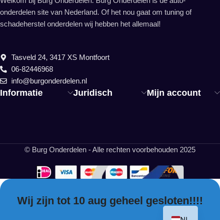
Welkom bij Burg Onderdelen. Burg Onderdelen is dé auto-
onderdelen site van Nederland. Of het nou gaat om tuning of
schadeherstel onderdelen wij hebben het allemaal!
Tasveld 24, 3417 XS Montfoort
06-82446968
info@burgonderdelen.nl
Informatie
Juridisch
Mijn account
© Burg Onderdelen - Alle rechten voorbehouden 2025
Wij zijn tot 10 aug geheel gesloten!!!!
EN
NL