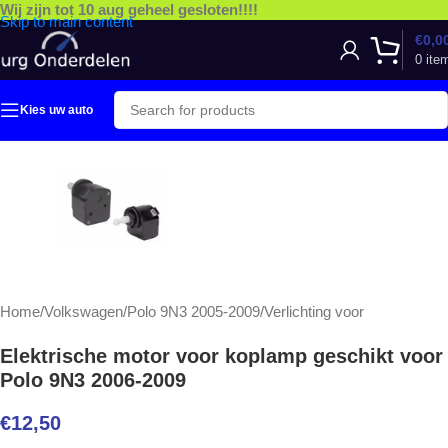
Wij zijn tot 10 aug geheel gesloten!!!!
Skip to main content
€
0,0
0
ite
Kies uw auto
Home
/
Volkswagen
/
Polo 9N3 2005-2009
/
Verlichting voor
Elektrische motor voor koplamp geschikt voor
Polo 9N3 2006-2009
€
12,50