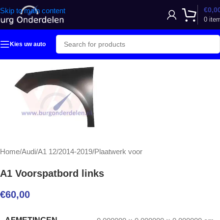
€
0,0
Skip to main content
0
ite
Kies uw auto
Home
/
Audi
/
A1 12/2014-2019
/
Plaatwerk voor
A1 Voorspatbord links
€
60,00