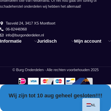
onderdelen site van Nederland. Of het nou gaat om tuning of
schadeherstel onderdelen wij hebben het allemaal!
Tasveld 24, 3417 XS Montfoort
06-82446968
info@burgonderdelen.nl
Informatie
Juridisch
Mijn account
© Burg Onderdelen - Alle rechten voorbehouden 2025
Wij zijn tot 10 aug geheel gesloten!!!!
EN
NL