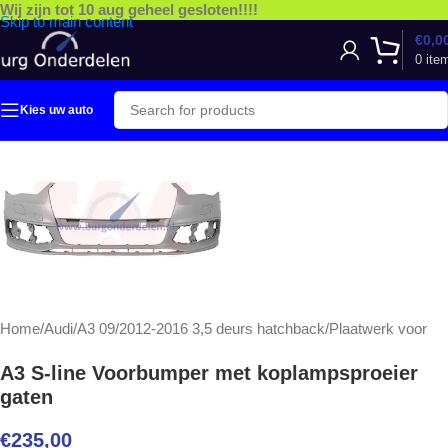
Wij zijn tot 10 aug geheel gesloten!!!!
Skip to main content
€
0,0
0
ite
Kies uw auto
Home
/
Audi
/
A3 09/2012-2016 3,5 deurs hatchback
/
Plaatwerk voor
A3 S-line Voorbumper met koplampsproeier
gaten
€
235,00