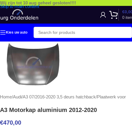
Wij zijn tot 10 aug geheel gesloten!!!!
Skip to main content
€
0,0
0
ite
Kies uw auto
Home
/
Audi
/
A3 07/2016-2020 3,5 deurs hatchback
/
Plaatwerk voor
A3 Motorkap aluminium 2012-2020
€
470,00