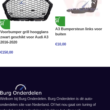
A3 Bumpersteun links voor
Voorbumper grill hoogglans
buiten
zwart geschikt voor Audi A3
2016-2020
€
10,00
€
150,00
Welkom bij Burg Onderdelen. Burg Onderdelen is dé auto-
onderdelen site van Nederland. Of het nou gaat om tuning of