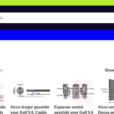
en
Sho
ikt
Airco droger geschikt
Expansie ventiel
Airco ve
dy
voor Golf 5 6, Caddy
geschikt voor Golf 5 6
Denso ge