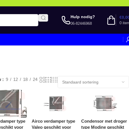
Hulp nodig?
€
0,0
0
ite
06-82446968
w
9
12
18
24
rdamper type
Airco verdamper type
Condensor met droger
schikt voor
Valeo geschikt voor
type Modine geschikt