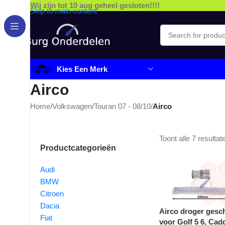
Wij zijn tot 10 aug geheel gesloten!!!!
Skip to main content
Kies Een Merk
Airco
Home
/
Volkswagen
/
Touran 07 - 08/10
/
Airco
Toont alle 7 resultat
Productcategorieën
Audi
BMW
Citroen
Dacia
Airco droger gesch
Fiat
voor Golf 5 6, Cad