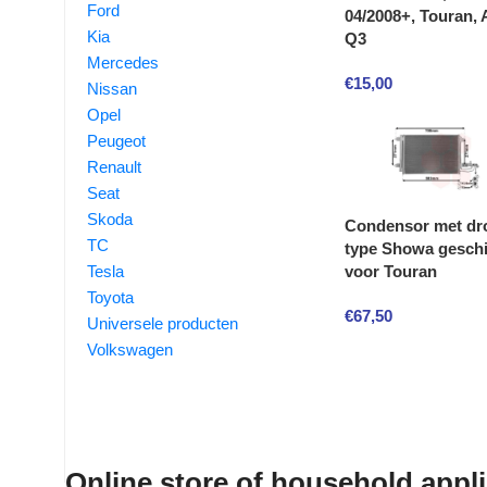
Ford
04/2008+, Touran, 
Kia
Q3
Mercedes
€
15,00
Nissan
Opel
Peugeot
Renault
Seat
Skoda
Condensor met dr
TC
type Showa geschi
voor Touran
Tesla
Toyota
€
67,50
Universele producten
Volkswagen
Online store of household appl