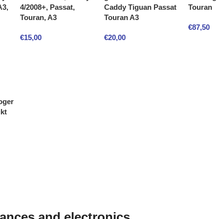
A3,
4/2008+, Passat,
Caddy Tiguan Passat
Touran
Touran, A3
Touran A3
€
87,50
€
15,00
€
20,00
oger
kt
iances and electronics